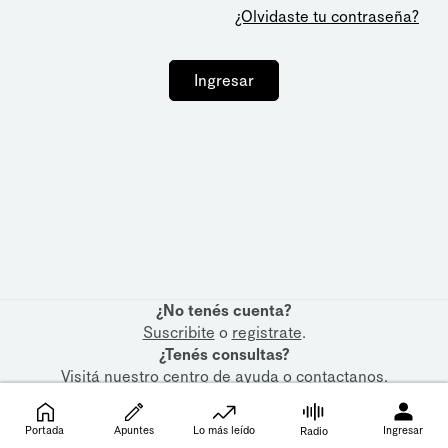
¿Olvidaste tu contraseña?
Ingresar
¿No tenés cuenta?
Suscribite
o
registrate
.
¿Tenés consultas?
Visitá nuestro
centro de ayuda
o
contactanos
.
Portada
Apuntes
Lo más leído
Ingresar
Radio