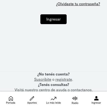
¿Olvidaste tu contraseña?
Ingresar
¿No tenés cuenta?
Suscribite
o
registrate
.
¿Tenés consultas?
Visitá nuestro
centro de ayuda
o
contactanos
.
Portada
Apuntes
Lo más leído
Ingresar
Radio