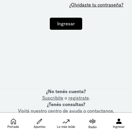
¿Olvidaste tu contraseña?
Ingresar
¿No tenés cuenta?
Suscribite
o
registrate
.
¿Tenés consultas?
Visitá nuestro
centro de ayuda
o
contactanos
.
Portada
Apuntes
Lo más leído
Ingresar
Radio