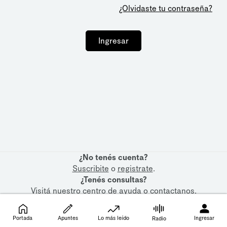
¿Olvidaste tu contraseña?
Ingresar
¿No tenés cuenta?
Suscribite
o
registrate
.
¿Tenés consultas?
Visitá nuestro
centro de ayuda
o
contactanos
.
Portada
Apuntes
Lo más leído
Ingresar
Radio