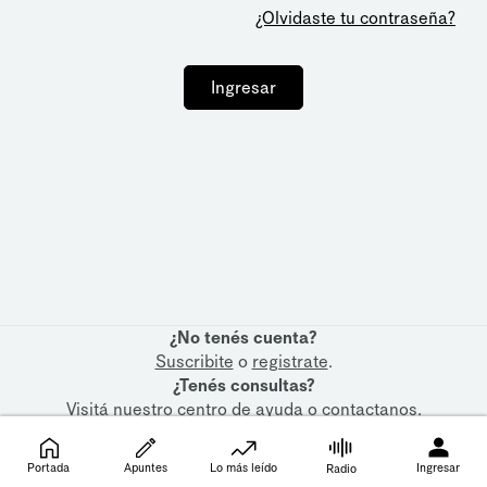
¿Olvidaste tu contraseña?
Ingresar
¿No tenés cuenta?
Suscribite
o
registrate
.
¿Tenés consultas?
Visitá nuestro
centro de ayuda
o
contactanos
.
Portada
Apuntes
Lo más leído
Ingresar
Radio