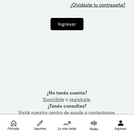
¿Olvidaste tu contraseña?
Ingresar
¿No tenés cuenta?
Suscribite
o
registrate
.
¿Tenés consultas?
Visitá nuestro
centro de ayuda
o
contactanos
.
Portada
Apuntes
Lo más leído
Ingresar
Radio