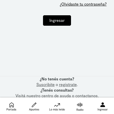
¿Olvidaste tu contraseña?
Ingresar
¿No tenés cuenta?
Suscribite
o
registrate
.
¿Tenés consultas?
Visitá nuestro
centro de ayuda
o
contactanos
.
Portada
Apuntes
Lo más leído
Ingresar
Radio