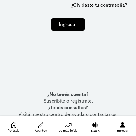
¿Olvidaste tu contraseña?
Ingresar
¿No tenés cuenta?
Suscribite
o
registrate
.
¿Tenés consultas?
Visitá nuestro
centro de ayuda
o
contactanos
.
Portada
Apuntes
Lo más leído
Ingresar
Radio