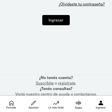
¿Olvidaste tu contraseña?
Ingresar
¿No tenés cuenta?
Suscribite
o
registrate
.
¿Tenés consultas?
Visitá nuestro
centro de ayuda
o
contactanos
.
Portada
Apuntes
Lo más leído
Ingresar
Radio