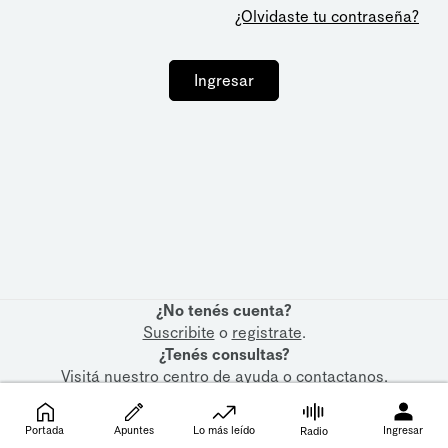
¿Olvidaste tu contraseña?
Ingresar
¿No tenés cuenta?
Suscribite
o
registrate
.
¿Tenés consultas?
Visitá nuestro
centro de ayuda
o
contactanos
.
Portada
Apuntes
Lo más leído
Ingresar
Radio