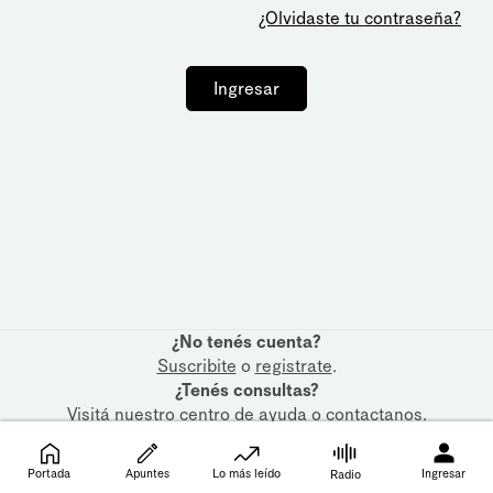
¿Olvidaste tu contraseña?
Ingresar
¿No tenés cuenta?
Suscribite
o
registrate
.
¿Tenés consultas?
Visitá nuestro
centro de ayuda
o
contactanos
.
Portada
Apuntes
Lo más leído
Ingresar
Radio