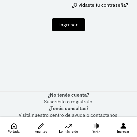
¿Olvidaste tu contraseña?
Ingresar
¿No tenés cuenta?
Suscribite
o
registrate
.
¿Tenés consultas?
Visitá nuestro
centro de ayuda
o
contactanos
.
Portada
Apuntes
Lo más leído
Ingresar
Radio