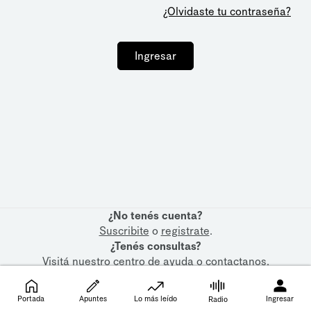
¿Olvidaste tu contraseña?
Ingresar
¿No tenés cuenta?
Suscribite
o
registrate
.
¿Tenés consultas?
Visitá nuestro
centro de ayuda
o
contactanos
.
Portada
Apuntes
Lo más leído
Ingresar
Radio