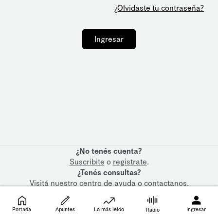
¿Olvidaste tu contraseña?
Ingresar
¿No tenés cuenta?
Suscribite
o
registrate
.
¿Tenés consultas?
Visitá nuestro
centro de ayuda
o
contactanos
.
Portada
Apuntes
Lo más leído
Ingresar
Radio