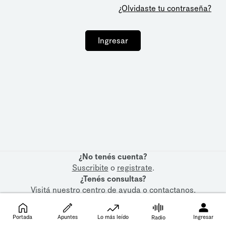
¿Olvidaste tu contraseña?
Ingresar
¿No tenés cuenta?
Suscribite
o
registrate
.
¿Tenés consultas?
Visitá nuestro
centro de ayuda
o
contactanos
.
Portada
Apuntes
Lo más leído
Ingresar
Radio