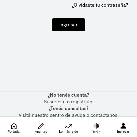
¿Olvidaste tu contraseña?
Ingresar
¿No tenés cuenta?
Suscribite
o
registrate
.
¿Tenés consultas?
Visitá nuestro
centro de ayuda
o
contactanos
.
Portada
Apuntes
Lo más leído
Ingresar
Radio