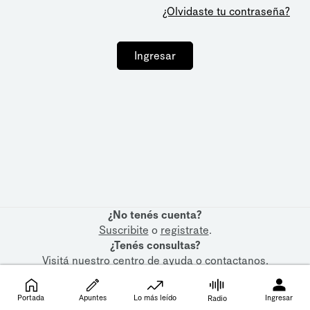
¿Olvidaste tu contraseña?
Ingresar
¿No tenés cuenta?
Suscribite
o
registrate
.
¿Tenés consultas?
Visitá nuestro
centro de ayuda
o
contactanos
.
Portada
Apuntes
Lo más leído
Ingresar
Radio