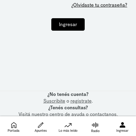
¿Olvidaste tu contraseña?
Ingresar
¿No tenés cuenta?
Suscribite
o
registrate
.
¿Tenés consultas?
Visitá nuestro
centro de ayuda
o
contactanos
.
Portada
Apuntes
Lo más leído
Ingresar
Radio