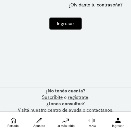
¿Olvidaste tu contraseña?
Ingresar
¿No tenés cuenta?
Suscribite
o
registrate
.
¿Tenés consultas?
Visitá nuestro
centro de ayuda
o
contactanos
.
Portada
Apuntes
Lo más leído
Ingresar
Radio