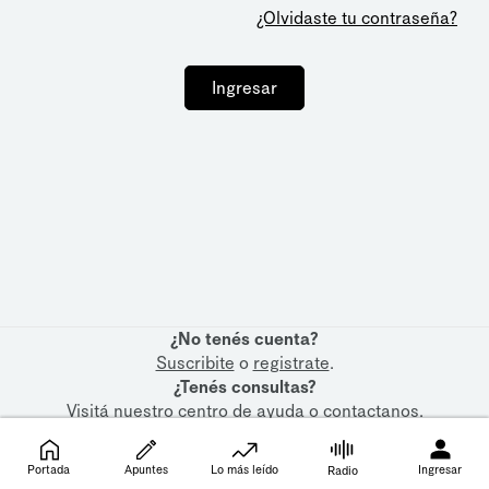
¿Olvidaste tu contraseña?
Ingresar
¿No tenés cuenta?
Suscribite
o
registrate
.
¿Tenés consultas?
Visitá nuestro
centro de ayuda
o
contactanos
.
Portada
Apuntes
Lo más leído
Ingresar
Radio