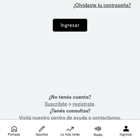
¿Olvidaste tu contraseña?
Ingresar
¿No tenés cuenta?
Suscribite
o
registrate
.
¿Tenés consultas?
Visitá nuestro
centro de ayuda
o
contactanos
.
Portada
Apuntes
Lo más leído
Ingresar
Radio