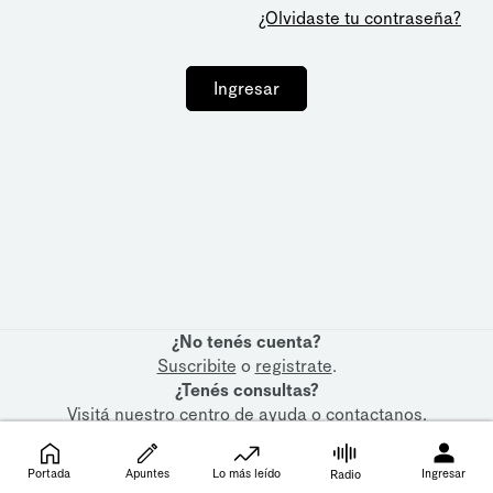
¿Olvidaste tu contraseña?
Ingresar
¿No tenés cuenta?
Suscribite
o
registrate
.
¿Tenés consultas?
Visitá nuestro
centro de ayuda
o
contactanos
.
Portada
Apuntes
Lo más leído
Ingresar
Radio