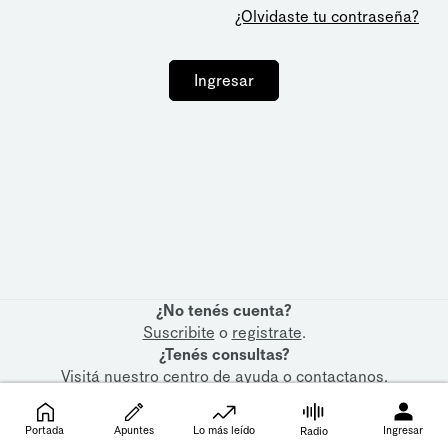
¿Olvidaste tu contraseña?
Ingresar
¿No tenés cuenta?
Suscribite
o
registrate
.
¿Tenés consultas?
Visitá nuestro
centro de ayuda
o
contactanos
.
Portada
Apuntes
Lo más leído
Ingresar
Radio