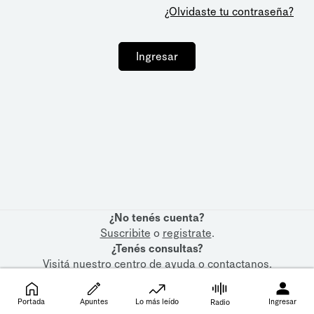
¿Olvidaste tu contraseña?
Ingresar
¿No tenés cuenta?
Suscribite
o
registrate
.
¿Tenés consultas?
Visitá nuestro
centro de ayuda
o
contactanos
.
Portada
Apuntes
Lo más leído
Ingresar
Radio