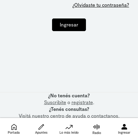
¿Olvidaste tu contraseña?
Ingresar
¿No tenés cuenta?
Suscribite
o
registrate
.
¿Tenés consultas?
Visitá nuestro
centro de ayuda
o
contactanos
.
Portada
Apuntes
Lo más leído
Ingresar
Radio