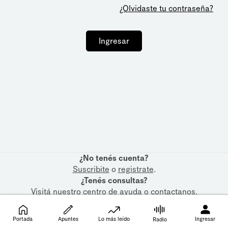
¿Olvidaste tu contraseña?
Ingresar
¿No tenés cuenta?
Suscribite
o
registrate
.
¿Tenés consultas?
Visitá nuestro
centro de ayuda
o
contactanos
.
Portada
Apuntes
Lo más leído
Ingresar
Radio