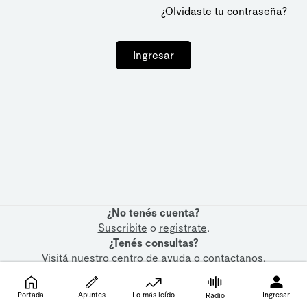
¿Olvidaste tu contraseña?
Ingresar
¿No tenés cuenta?
Suscribite
o
registrate
.
¿Tenés consultas?
Visitá nuestro
centro de ayuda
o
contactanos
.
Portada
Apuntes
Lo más leído
Ingresar
Radio