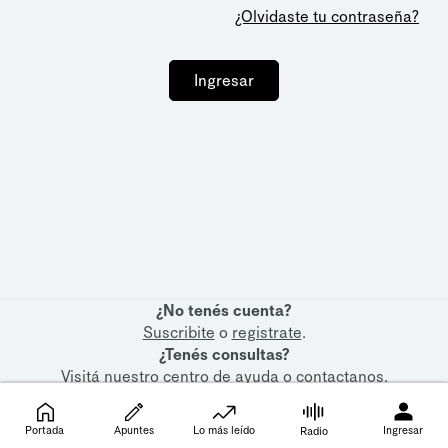
¿Olvidaste tu contraseña?
Ingresar
¿No tenés cuenta?
Suscribite
o
registrate
.
¿Tenés consultas?
Visitá nuestro
centro de ayuda
o
contactanos
.
Portada
Apuntes
Lo más leído
Ingresar
Radio