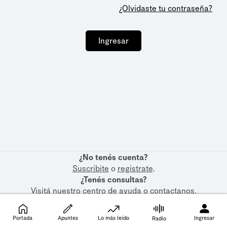
¿Olvidaste tu contraseña?
Ingresar
¿No tenés cuenta?
Suscribite
o
registrate
.
¿Tenés consultas?
Visitá nuestro
centro de ayuda
o
contactanos
.
Portada
Apuntes
Lo más leído
Ingresar
Radio