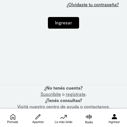
¿Olvidaste tu contraseña?
Ingresar
¿No tenés cuenta?
Suscribite
o
registrate
.
¿Tenés consultas?
Visitá nuestro
centro de ayuda
o
contactanos
.
Portada
Apuntes
Lo más leído
Ingresar
Radio