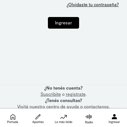
¿Olvidaste tu contraseña?
Ingresar
¿No tenés cuenta?
Suscribite
o
registrate
.
¿Tenés consultas?
Visitá nuestro
centro de ayuda
o
contactanos
.
Portada
Apuntes
Lo más leído
Ingresar
Radio