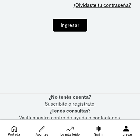
¿Olvidaste tu contraseña?
Ingresar
¿No tenés cuenta?
Suscribite
o
registrate
.
¿Tenés consultas?
Visitá nuestro
centro de ayuda
o
contactanos
.
Portada
Apuntes
Lo más leído
Ingresar
Radio