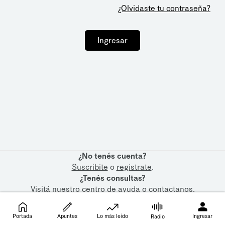
¿Olvidaste tu contraseña?
Ingresar
¿No tenés cuenta?
Suscribite
o
registrate
.
¿Tenés consultas?
Visitá nuestro
centro de ayuda
o
contactanos
.
Portada
Apuntes
Lo más leído
Ingresar
Radio