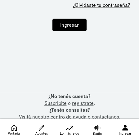
¿Olvidaste tu contraseña?
Ingresar
¿No tenés cuenta?
Suscribite
o
registrate
.
¿Tenés consultas?
Visitá nuestro
centro de ayuda
o
contactanos
.
Portada
Apuntes
Lo más leído
Ingresar
Radio