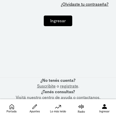
¿Olvidaste tu contraseña?
Ingresar
¿No tenés cuenta?
Suscribite
o
registrate
.
¿Tenés consultas?
Visitá nuestro
centro de ayuda
o
contactanos
.
Portada
Apuntes
Lo más leído
Ingresar
Radio