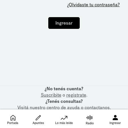
¿Olvidaste tu contraseña?
Ingresar
¿No tenés cuenta?
Suscribite
o
registrate
.
¿Tenés consultas?
Visitá nuestro
centro de ayuda
o
contactanos
.
Portada
Apuntes
Lo más leído
Ingresar
Radio