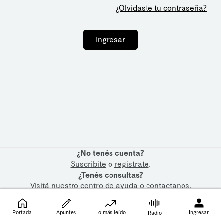
¿Olvidaste tu contraseña?
Ingresar
¿No tenés cuenta?
Suscribite
o
registrate
.
¿Tenés consultas?
Visitá nuestro
centro de ayuda
o
contactanos
.
Portada
Apuntes
Lo más leído
Ingresar
Radio