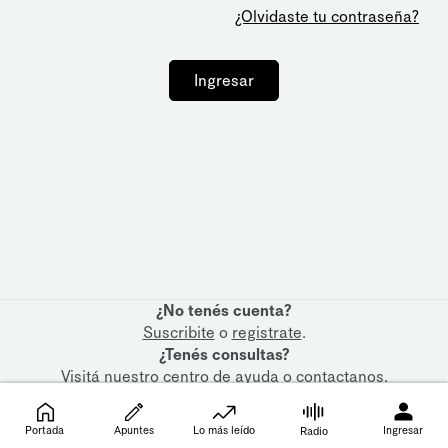
¿Olvidaste tu contraseña?
Ingresar
¿No tenés cuenta?
Suscribite
o
registrate
.
¿Tenés consultas?
Visitá nuestro
centro de ayuda
o
contactanos
.
Portada
Apuntes
Lo más leído
Ingresar
Radio