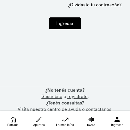
¿Olvidaste tu contraseña?
Ingresar
¿No tenés cuenta?
Suscribite
o
registrate
.
¿Tenés consultas?
Visitá nuestro
centro de ayuda
o
contactanos
.
Portada
Apuntes
Lo más leído
Ingresar
Radio