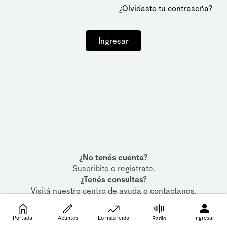
¿Olvidaste tu contraseña?
Ingresar
¿No tenés cuenta?
Suscribite
o
registrate
.
¿Tenés consultas?
Visitá nuestro
centro de ayuda
o
contactanos
.
Portada
Apuntes
Lo más leído
Ingresar
Radio