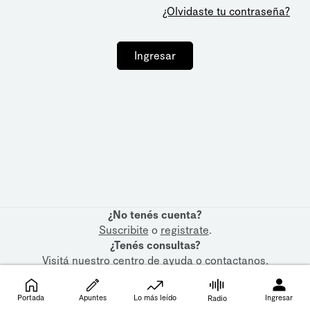
¿Olvidaste tu contraseña?
Ingresar
¿No tenés cuenta?
Suscribite
o
registrate
.
¿Tenés consultas?
Visitá nuestro
centro de ayuda
o
contactanos
.
Portada
Apuntes
Lo más leído
Ingresar
Radio