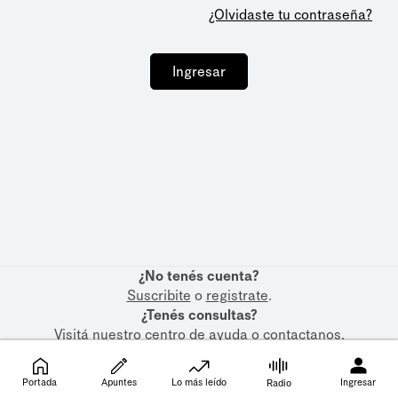
¿Olvidaste tu contraseña?
Ingresar
¿No tenés cuenta?
Suscribite
o
registrate
.
¿Tenés consultas?
Visitá nuestro
centro de ayuda
o
contactanos
.
Portada
Apuntes
Lo más leído
Ingresar
Radio