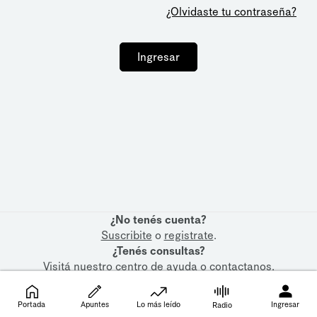
¿Olvidaste tu contraseña?
Ingresar
¿No tenés cuenta?
Suscribite
o
registrate
.
¿Tenés consultas?
Visitá nuestro
centro de ayuda
o
contactanos
.
Portada
Apuntes
Lo más leído
Ingresar
Radio