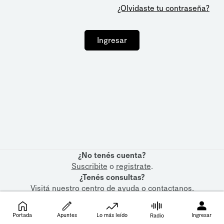
¿Olvidaste tu contraseña?
Ingresar
¿No tenés cuenta?
Suscribite
o
registrate
.
¿Tenés consultas?
Visitá nuestro
centro de ayuda
o
contactanos
.
Portada
Apuntes
Lo más leído
Ingresar
Radio