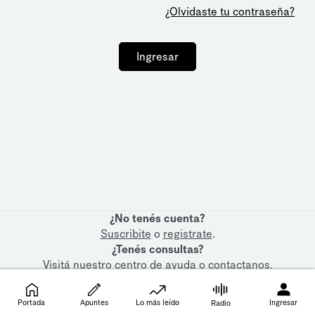
¿Olvidaste tu contraseña?
Ingresar
¿No tenés cuenta?
Suscribite
o
registrate
.
¿Tenés consultas?
Visitá nuestro
centro de ayuda
o
contactanos
.
Portada
Apuntes
Lo más leído
Ingresar
Radio