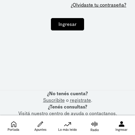
¿Olvidaste tu contraseña?
Ingresar
¿No tenés cuenta?
Suscribite
o
registrate
.
¿Tenés consultas?
Visitá nuestro
centro de ayuda
o
contactanos
.
Portada
Apuntes
Lo más leído
Ingresar
Radio