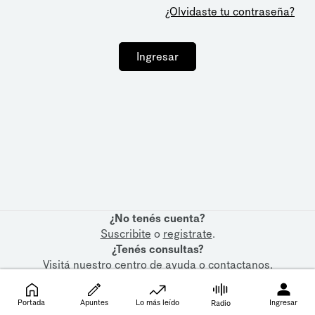
¿Olvidaste tu contraseña?
Ingresar
¿No tenés cuenta?
Suscribite
o
registrate
.
¿Tenés consultas?
Visitá nuestro
centro de ayuda
o
contactanos
.
Portada
Apuntes
Lo más leído
Ingresar
Radio