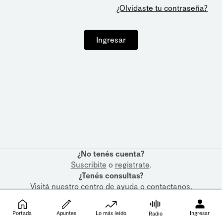
¿Olvidaste tu contraseña?
Ingresar
¿No tenés cuenta?
Suscribite
o
registrate
.
¿Tenés consultas?
Visitá nuestro
centro de ayuda
o
contactanos
.
Portada
Apuntes
Lo más leído
Ingresar
Radio