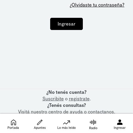
¿Olvidaste tu contraseña?
Ingresar
¿No tenés cuenta?
Suscribite
o
registrate
.
¿Tenés consultas?
Visitá nuestro
centro de ayuda
o
contactanos
.
Portada
Apuntes
Lo más leído
Ingresar
Radio