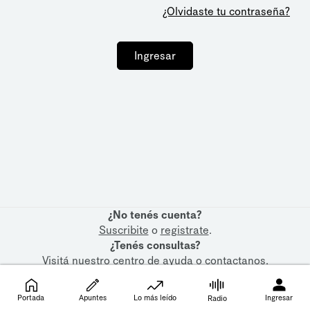
¿Olvidaste tu contraseña?
Ingresar
¿No tenés cuenta?
Suscribite
o
registrate
.
¿Tenés consultas?
Visitá nuestro
centro de ayuda
o
contactanos
.
Portada
Apuntes
Lo más leído
Ingresar
Radio